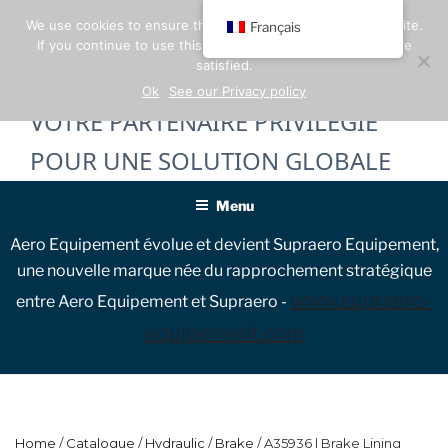
Skip
We use cookies to ensure the best experience on our website.
Français
to
If you continue to use this site, we will assume that you are
content
satisfied.
Ok
See our Privacy policy
VOTRE PARTENAIRE PRIVILÉGIÉ
POUR UNE SOLUTION GLOBALE
Menu
Aero Equipement évolue et devient Supraero Equipement,
une nouvelle marque née du rapprochement stratégique
www.supraero-
entre Aero Equipement et Supraero -
equipement.com
Home
/
Catalogue
/
Hydraulic
/
Brake
/ A35936 | Brake Lining