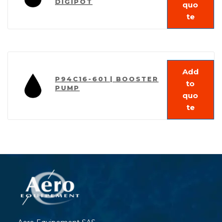
DIGIPOT
quo
te
Add
P94C16-601 | BOOSTER
to
PUMP
quo
te