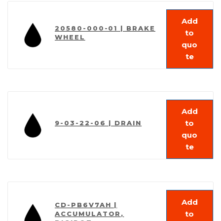
Add
20580-000-01 | BRAKE
to
WHEEL
quo
te
Add
to
9-03-22-06 | DRAIN
quo
te
Add
CD-PB6V7AH |
to
ACCUMULATOR,