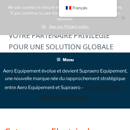
Skip
We use cookies to ensure the best experience on our website.
Français
to
If you continue to use this site, we will assume that you are
content
satisfied.
Ok
See our Privacy policy
VOTRE PARTENAIRE PRIVILÉGIÉ
POUR UNE SOLUTION GLOBALE
Menu
Aero Equipement évolue et devient Supraero Equipement,
une nouvelle marque née du rapprochement stratégique
www.supraero-
entre Aero Equipement et Supraero -
equipement.com