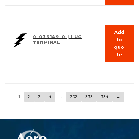
Add
0-036149-0 | LUG
to
TERMINAL
quo
te
1
2
3
4
…
332
333
334
→