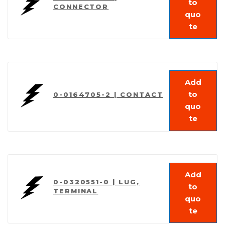
to
CONNECTOR
quo
te
Add
to
0-0164705-2 | CONTACT
quo
te
Add
0-0320551-0 | LUG,
to
TERMINAL
quo
te