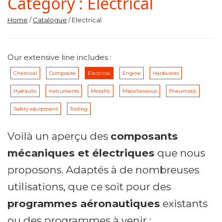
Category :
Electrical
Home
/
Catalogue
/ Electrical
Our extensive line includes :
Chemical
Composite
Electrical
Engine
Hardwares
Hydraulic
Instruments
Metallic
Miscellaneous
Pneumatic
Safety equipment
Tooling
Voilà un aperçu des
composants
mécaniques et électriques
que nous
proposons. Adaptés à de nombreuses
utilisations, que ce soit pour des
programmes aéronautiques
existants
ou des programmes à venir :