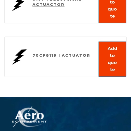
to
ACTUACTOR
quo
te
Add
to
70CF8119 | ACTUATOR
quo
te