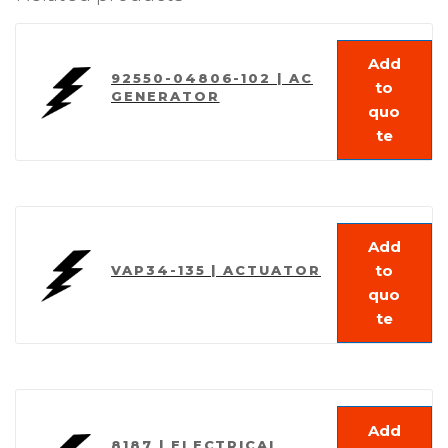
Add
92550-04806-102 | AC
to
GENERATOR
quo
te
Add
to
VAP34-135 | ACTUATOR
quo
te
Add
8187 | ELECTRICAL