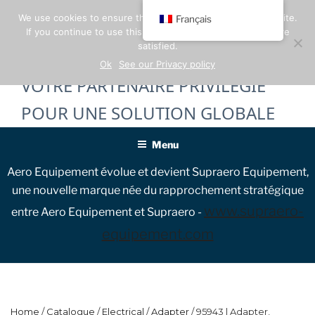
Skip
We use cookies to ensure the best experience on our website.
Français
to
If you continue to use this site, we will assume that you are
content
satisfied.
Ok
See our Privacy policy
VOTRE PARTENAIRE PRIVILÉGIÉ
POUR UNE SOLUTION GLOBALE
Menu
Aero Equipement évolue et devient Supraero Equipement,
une nouvelle marque née du rapprochement stratégique
www.supraero-
entre Aero Equipement et Supraero -
equipement.com
Home
/
Catalogue
/
Electrical
/
Adapter
/ 95943 | Adapter,