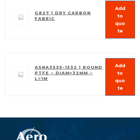
Add
G827 | DRY CARBON
to
FABRIC
quo
te
Add
ASNA3535-1332 | ROUND
to
PTFE – DIAM=32MM –
L=1M
quo
te