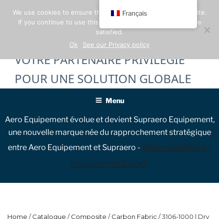
Skip
We use cookies to ensure the best experience on our website.
Français
to
If you continue to use this site, we will assume that you are
content
satisfied.
Ok
See our Privacy policy
VOTRE PARTENAIRE PRIVILÉGIÉ
POUR UNE SOLUTION GLOBALE
Menu
Aero Equipement évolue et devient Supraero Equipement,
une nouvelle marque née du rapprochement stratégique
www.supraero-
entre Aero Equipement et Supraero -
equipement.com
Home
/
Catalogue
/
Composite
/
Carbon Fabric
/ 3106-1000 | Dry