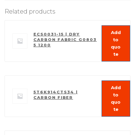
Related products
Add
ECS0031-15 | DRY
to
CARBON FABRIC G0803
5 1200
quo
te
Add
5T6K914CTS34 |
to
CARBON FIBER
quo
te