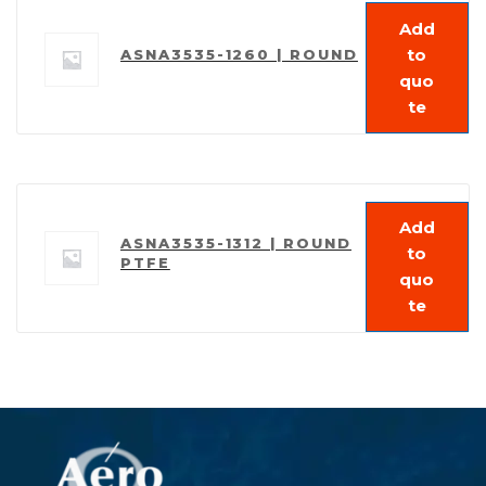
Add
to
ASNA3535-1260 | ROUND
quo
te
Add
ASNA3535-1312 | ROUND
to
PTFE
quo
te