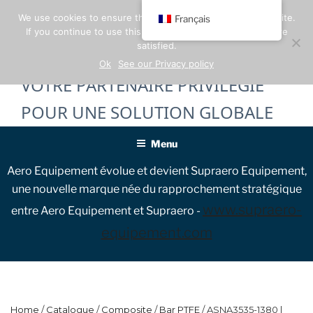
Skip
We use cookies to ensure the best experience on our website.
Français
to
If you continue to use this site, we will assume that you are
content
satisfied.
Ok
See our Privacy policy
VOTRE PARTENAIRE PRIVILÉGIÉ
POUR UNE SOLUTION GLOBALE
Menu
Aero Equipement évolue et devient Supraero Equipement,
une nouvelle marque née du rapprochement stratégique
www.supraero-
entre Aero Equipement et Supraero -
equipement.com
Home
/
Catalogue
/
Composite
/
Bar PTFE
/ ASNA3535-1380 |