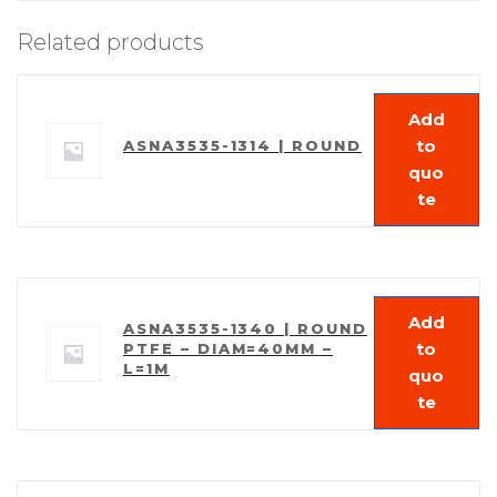
Related products
Add
to
ASNA3535-1314 | ROUND
quo
te
Add
ASNA3535-1340 | ROUND
to
PTFE – DIAM=40MM –
L=1M
quo
te